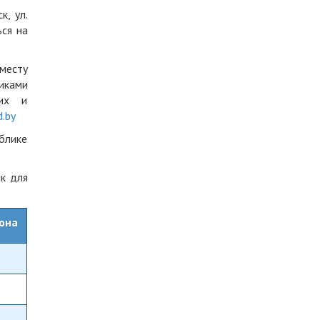
, ул.
ься на
месту
фиками
ких и
.by
блике
к для
она