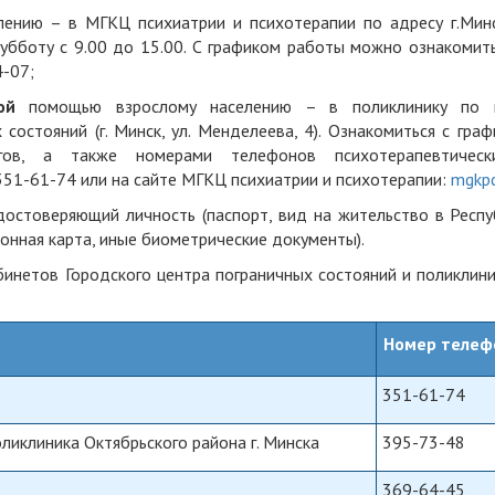
ению – в МГКЦ психиатрии и психотерапии по адресу г.Минск
 субботу с 9.00 до 15.00. С графиком работы можно ознакомит
-07;
ой
помощью взрослому населению – в поликлинику по 
состояний (г. Минск, ул. Менделеева, 4). Ознакомиться с гра
огов, а также номерами телефонов психотерапевтичес
351-61-74 или на сайте МГКЦ психиатрии и психотерапии:
mgkpd
остоверяющий личность (паспорт, вид на жительство в Респу
онная карта, иные биометрические документы).
инетов Городского центра пограничных состояний и поликлини
Номер телеф
351-61-74
оликлиника Октябрьского района г. Минска
395-73-48
369-64-45