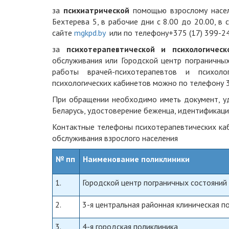
за
психиатрической
помощью взрослому насел
Бехтерева 5, в рабочие дни с 8.00 до 20.00, в
сайте
mgkpd.by
или по телефону+375 (17) 399-24
за
психотерапевтической и психологическ
обслуживания или Городской центр пограничных 
работы врачей-психотерапевтов и психол
психологических кабинетов можно по телефону 
При обращении необходимо иметь документ, уд
Беларусь, удостоверение беженца, идентификаци
Контактные телефоны психотерапевтических каб
обслуживания взрослого населения
№ пп
Наименование поликлиники
1.
Городской центр пограничных состояний
2.
3-я центральная районная клиническая п
3.
4-я городская поликлиника