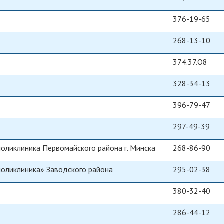
376-19-65
268-13-10
374.37.O8
328-34-13
396-79-47
297-49-39
поликлиника Первомайского района г. Минска
268-86-90
поликлиника» Заводского района
295-02-38
380-32-40
286-44-12