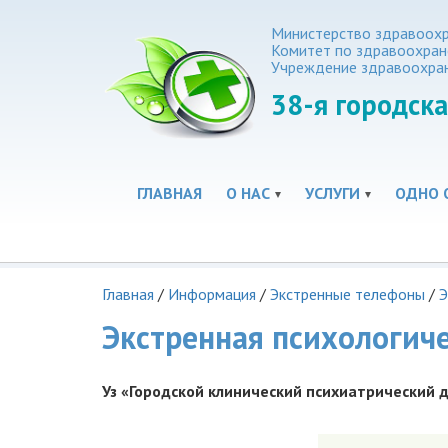
Министерство здравоохр
Комитет по здравоохра
Учреждение здравоохра
38-я
городска
ГЛАВНАЯ
О НАС
УСЛУГИ
ОДНО 
Главная
/
Информация
/
Экстренные телефоны
/
Э
Экстренная психологич
Уз «Городской клинический психиатрический 