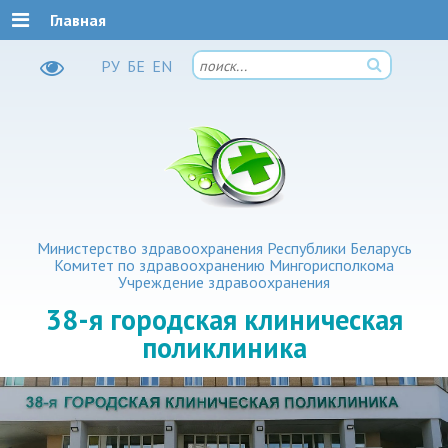
Главная
РУ
БЕ
EN
Министерство здравоохранения Республики Беларусь
Комитет по здравоохранению Мингорисполкома
Учреждение здравоохранения
38-я
городская клиническая
поликлиника