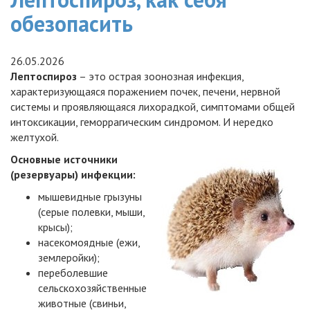
обезопасить
26.05.2026
Лептоспироз
– это острая зоонозная инфекция,
характеризующаяся поражением почек, печени, нервной
системы и проявляющаяся лихорадкой, симптомами общей
интоксикации, геморрагическим синдромом. И нередко
желтухой.
Основные источники
(резервуары) инфекции:
мышевидные грызуны
(серые полевки, мыши,
крысы);
насекомоядные (ежи,
землеройки);
переболевшие
сельскохозяйственные
животные (свиньи,