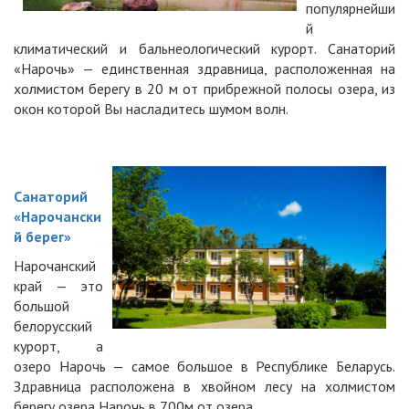
популярнейши
й
климатический и бальнеологический курорт. Санаторий
«Нарочь» — единственная здравница, расположенная на
холмистом берегу в 20 м от прибрежной полосы озера, из
окон которой Вы насладитесь шумом волн.
Санаторий
«Нарочански
й берег»
Нарочанский
край — это
большой
белорусский
курорт, а
озеро Нарочь — самое большое в Республике Беларусь.
Здравница расположена в хвойном лесу на холмистом
берегу озера Нарочь в 700м от озера.