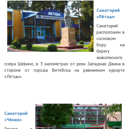
Санаторий
«Лётцы»
Санаторий
расположен в
сосновом
бору на
берегу
живописного
озера Шевино, в 3 километрах от реки Западная Двина в
стороне от города Витебска на равнинном курорте
«Лётцы».
Санаторий
«Чёнки»
Говоря о