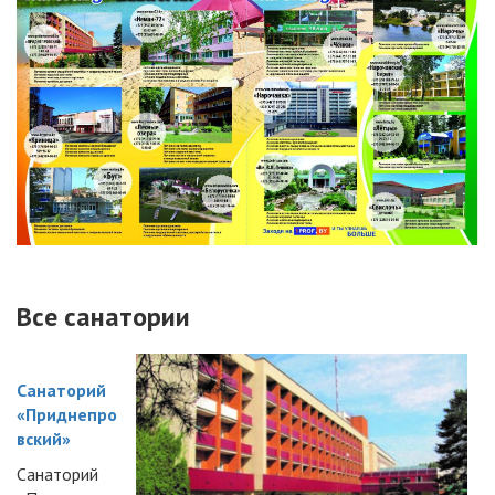
Все санатории
Санаторий
«Приднепро
вский»
Санаторий