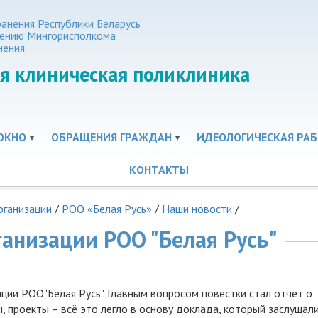
анения Республики Беларусь
нению Мингорисполкома
нения
я клиническая поликлиника
ОКНО
ОБРАЩЕНИЯ ГРАЖДАН
ИДЕОЛОГИЧЕСКАЯ РАБ
КОНТАКТЫ
рганизации
/
РОО «Белая Русь»
/
Наши новости
/
анизации РОО "Белая Русь"
ции РОО"Белая Русь". Главным вопросом повестки стал отчёт о
ы, проекты – всё это легло в основу доклада, который заслушал