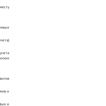
месту
левых
учета)
учета
еских
вития
омов и
вых и