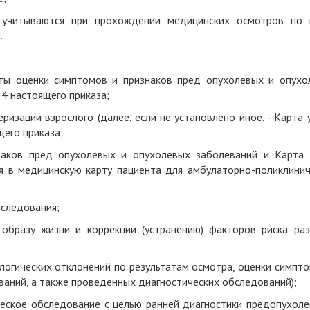
и учитываются при прохождении медицинских осмотров по 
м
.
ы оценки симптомов и признаков пред опухолевых и опухо
ю
4 настоящего приказа;
ризации взрослого (далее, если не установлено иное, - Карта 
щего приказа;
наков пред опухолевых и опухолевых заболеваний
и
Карта 
ся
в медицинск
ую
карт
у
пациента для амбулаторно-поликлинич
следовани
я
;
образу жизни и коррекции (устранению) факторов риска раз
ологических отклонений по результатам осмотра, оценки симпт
аний, а также проведенных диагностических обследований);
ческое обследование с целью ранней диагностики предопухоле