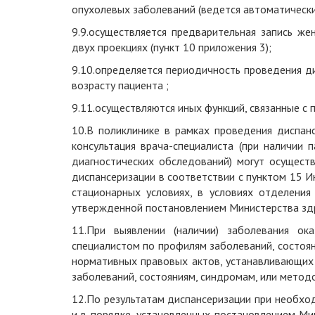
опухолевых заболеваний (ведется автоматически
9.9.осуществляется предварительная запись ж
двух проекциях (пункт 10 приложения 3);
9.10.определяется периодичность проведения д
возрасту пациента
;
9.11.
осуществл
яются
иных функций, связанны
е
с 
10.
В
поликлинике
в рамках проведения диспан
консультация врача-специалиста (при наличии 
диагностических обследований) могут осущест
диспансеризации в соответствии с пунктом 15 
стационарных условиях, в условиях отделения
утвержденной постановлением Министерства здра
11.
При выявлении (наличии) заболевания ок
специалистом по профилям заболеваний, состоян
нормативных правовых актов, устанавливающих
заболеваний, состояниям, синдромам, или метод
12.
По результатам диспансеризации при необхо
и в порядке, установленных постановлением Ми