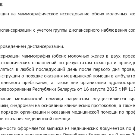
);
енщин на маммографическое исследование обеих молочных же
испансеризации с учетом группы диспансерного наблюдения сог
проведением диспансеризации.
серизации маммография (обеих молочных желез в двух проекц
патологических отклонений по результатам осмотра и провед
вляться в любой последующий день после первого дня прове
Инструкции о порядке оказания медицинской помощи в амбулато
 дневного пребывания, а также вне организации здравоохран
воохранения Республики Беларусь от 16 августа 2023 г. № 117
азание медицинской помощи пациентам осуществляется вр
иям, синдромам на основании клинических протоколов, а такж
 порядок организации и оказания медицинской помощи по про
ов оказания медицинской помощи.
димости оформляется выписка из медицинских документов по 
нистерства здравоохранения Республики Беларусь от 9 июля 20