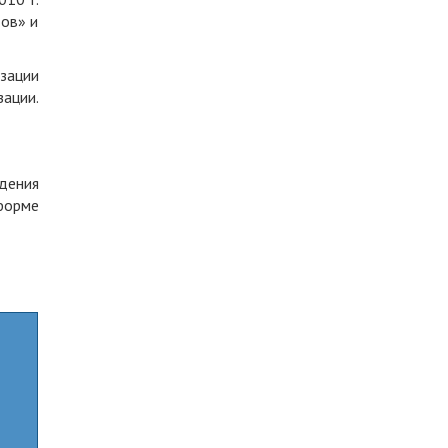
ов» и
изации
ации.
дения
форме