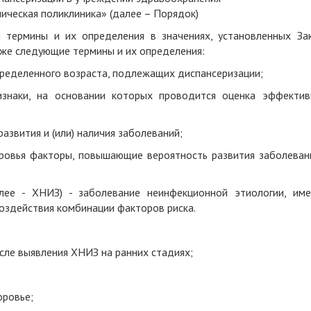
ническая поликлиника» (далее – Порядок)
я
термины и их определения в значениях, установленных За
кже следующие термины и их определения:
определенного возраста, подлежащих диспансеризации;
ризнаки, на основании которых проводится оценка эффектив
азвития и (или) наличия заболеваний;
ровья факторы, повышающие вероятность развития заболевани
алее - ХНИЗ) - заболевание неинфекционной этиологии, им
оздействия комбинации факторов риска.
сле выявления ХНИЗ на ранних стадиях;
оровье;