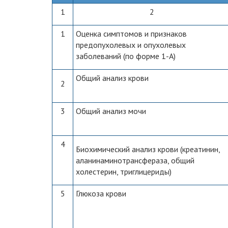
1
2
1
Оценка симптомов и признаков
предопухолевых и опухолевых
заболеваний (по форме 1-А)
Общий анализ крови
2
3
Общий анализ мочи
4
Биохимический анализ крови (креатинин,
аланинаминотрансфераза, общий
холестерин, триглицериды)
5
Глюкоза крови