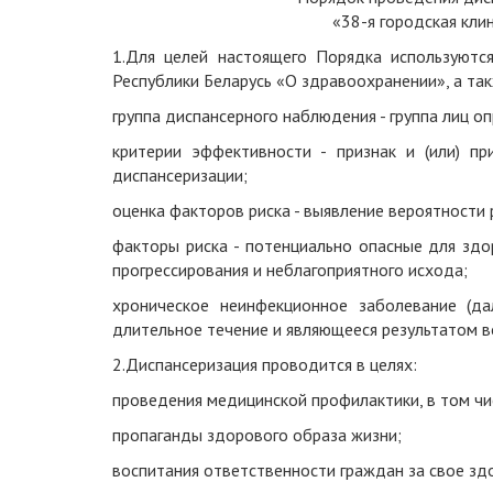
«38-я городская кли
1.
Для целей настояще
го
Порядка
используютс
Республики Беларусь «О здравоохранении», а та
группа диспансерного наблюдения - группа лиц 
критерии эффективности - признак и (или) п
диспансеризации;
оценка факторов риска - выявление вероятности р
факторы риска - потенциально опасные для здо
прогрессирования и неблагоприятного исхода;
хроническое неинфекционное заболевание (д
длительное течение и являющееся результатом в
2.
Диспансеризация проводится в целях:
проведения медицинской профилактики, в том чи
пропаганды здорового образа жизни;
воспитания ответственности граждан за свое зд