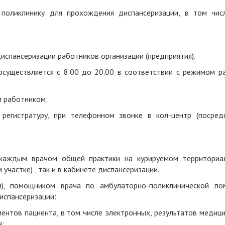
 поликлинику для прохождения диспансеризации, в том чис
испансеризации работников организации (предприятия).
осуществляется с 8.00 до 20.00 в соответствии с режимом р
м работником;
регистратуру, при телефонном звонке в кол-центр (посред
я каждым врачом общей практики на курируемом территориа
участке) , так и в кабинете диспансеризации.
м), помощником врача по амбулаторно-поликлинической по
испансеризации
:
ментов пациента, в том числе электронных, результатов медиц
е
;