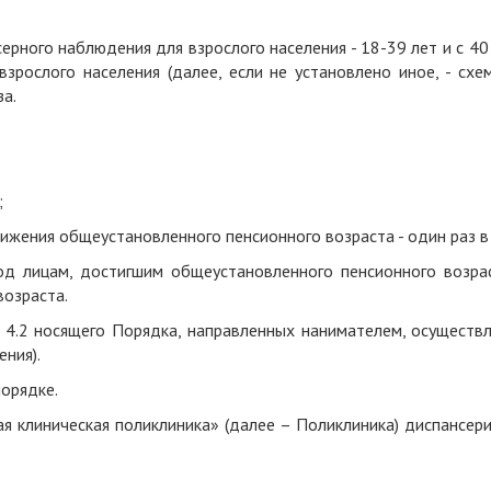
ерного наблюдения для взрослого населения - 18-39 лет и с 40
зрослого населения (далее, если не установлено иное, - схе
за
.
;
тижения общеустановленного пенсионного возраста - один раз в
од лицам, достигшим общеустановленного пенсионного возрас
возраста.
.и 4.2 носящего Порядка, направленных нанимателем, осуществ
ения).
орядке.
я клиническая поликлиника» (далее – Поликлиника) диспансер