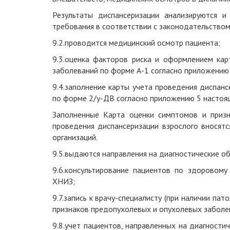
Результаты диспансеризации анализируются 
требования в соответствии с законодательство
9.2.проводится
медицинский осмотр пациента
;
9.3.
оценк
а
факторов риска и оформлением карт
заболеваний по форме А-1 согласно приложени
9.4.заполнение
карты учета проведения диспансе
по форме 2/у-ДВ согласно приложению
5 настоя
Заполненные К
арт
а
оценки симптомов и приз
проведения диспансеризации взрослого вносят
организаций
.
9.5.выдаются направления на
диагностически
е
об
9.6.
консультирование пациентов по здоровому 
ХНИЗ;
9.7.
запись к врачу-специалисту (при наличии пат
признаков предопухолевых и опухолевых заболев
9.8.
учет пациентов, направленных на диагности