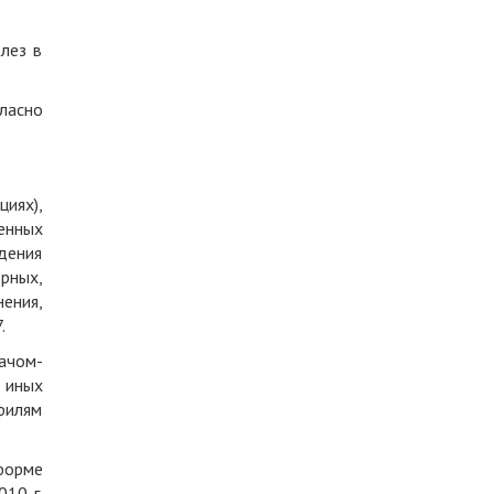
лез в
ласно
иях),
енных
дения
рных,
ения,
.
ачом-
е иных
филям
форме
10 г.